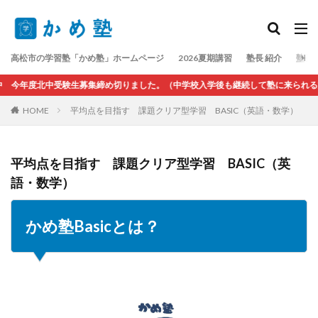
検索
高松市の学習塾「かめ塾」ホームページ
2026夏期講習
塾長 紹介
塾長
今年度北中受験生募集締め切りました。（中学校入学後も継続して塾に来られる方は
HOME
平均点を目指す 課題クリア型学習 BASIC（英語・数学）
平均点を目指す 課題クリア型学習 BASIC（英
語・数学）
かめ塾Basicとは？