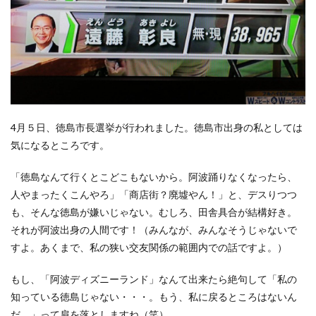
4月５日、徳島市長選挙が行われました。徳島市出身の私としては
気になるところです。
「徳島なんて行くとこどこもないから。阿波踊りなくなったら、
人やまったくこんやろ」「商店街？廃墟やん！」と、デスりつつ
も、そんな徳島が嫌いじゃない。むしろ、田舎具合が結構好き。
それが阿波出身の人間です！（みんなが、みんなそうじゃないで
すよ。あくまで、私の狭い交友関係の範囲内での話ですよ。）
もし、「阿波ディズニーランド」なんて出来たら絶句して「私の
知っている徳島じゃない・・・。もう、私に戻るところはないん
だ。」って肩を落としますね（笑）