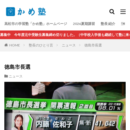
検索
高松市の学習塾「かめ塾」ホームページ
2026夏期講習
塾長 紹介
塾長
集中 今年度北中受験生募集締め切りました。（中学校入学後も継続して塾に来られ
HOME
塾長のひとり言
ニュース
徳島市長選
徳島市長選
ニュース