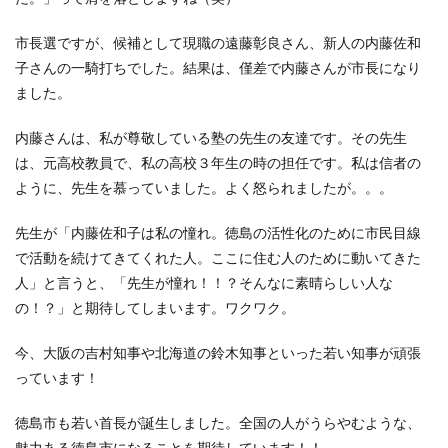
市長選ですが、候補として現職の遠藤彰良さん、新人の内藤佐和
子さんの一騎打ちでした。結果は、僅差で内藤さんが市長になり
ました。
内藤さんは、私が尊敬している塾の先生の友達です。その先生
は、元高校教員で、私の高校３年生の時の担任です。私は信者の
ように、先生を慕っていました。よく怒られましたが。。。
先生が「内藤佐和子は私の憧れ。徳島の活性化のために市民目線
で活動を続けてきてくれた人。ここに住む人のために動いてきた
人」と言うと、「先生が憧れ！！？そんなに素晴らしい人な
の！？」と期待してしまいます。ワクワク。
今、大阪の吉村知事や北海道の鈴木知事といった若い知事が頑張
っています！
徳島市も若い首長が誕生しました。全国の人がうらやむような、
魅力ある徳島市になることを期待しています！！