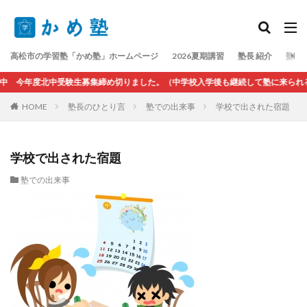
検索
高松市の学習塾「かめ塾」ホームページ
2026夏期講習
塾長 紹介
塾長
 今年度北中受験生募集締め切りました。（中学校入学後も継続して塾に来られる方
HOME
塾長のひとり言
塾での出来事
学校で出された宿題
学校で出された宿題
塾での出来事