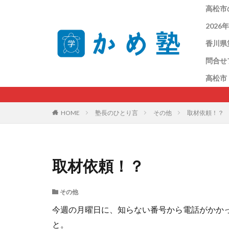
高松市
202
香川県
問合せ
高松市
HOME
塾長のひとり言
その他
取材依頼！？
取材依頼！？
その他
今週の月曜日に、知らない番号から電話がかかっ
と。