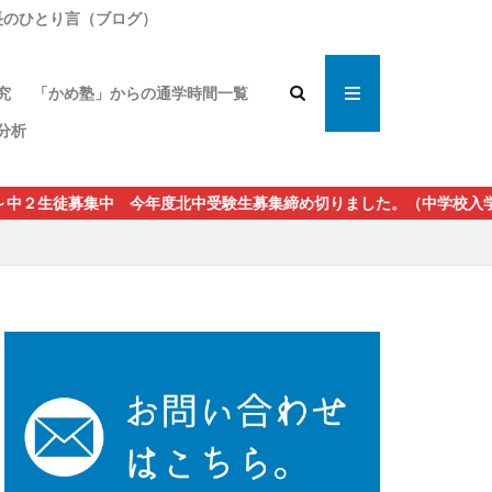
長のひとり言（ブログ）
の指導論
究
「かめ塾」からの通学時間一覧
者の声
分析
２生徒募集中 今年度北中受験生募集締め切りました。（中学校入学後