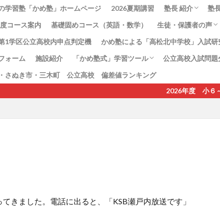
の学習塾「かめ塾」ホームページ
2026夏期講習
塾長 紹介
塾
6年度コース案内
基礎固めコース（英語・数学）
生徒・保護者の声
塾長のねがい
塾長、島千恵子
第1学区公立高校内申点判定機
かめ塾による「高松北中学校」入試研
高松北中学校合格
フォーム
施設紹介
「かめ塾式」学習ツール
公立高校入試問題
・さぬき市・三木町 公立高校 偏差値ランキング
地理教科書準拠プリント
語呂合わせプリント
かめ塾式地理記述プリント
2026年度 小６～中
てきました。電話に出ると、「KSB瀬戸内放送です」