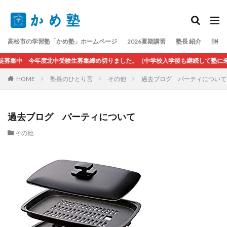
検索
高松市の学習塾「かめ塾」ホームページ
2026夏期講習
塾長 紹介
塾長
徒募集中 今年度北中受験生募集締め切りました。（中学校入学後も継続して塾に来
HOME
塾長のひとり言
その他
過去ブログ パーティについて
過去ブログ パーティについて
その他