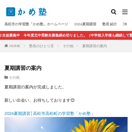
検索
高松市の学習塾「かめ塾」ホームページ
2026夏期講習
塾長 紹介
塾長
２生徒募集中 今年度北中受験生募集締め切りました。（中学校入学後も継続して塾
HOME
塾長のひとり言
その他
夏期講習の案内
夏期講習の案内
その他
夏期講習の案内が完成しました。
新しい出会い、お待ちしております😊
2026夏期講習│高松市高松町の学習塾「かめ塾」