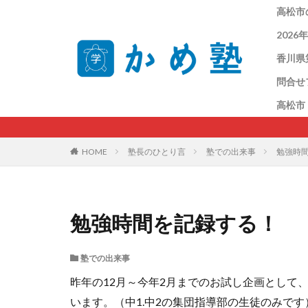
高松市
202
香川県
問合せ
高松市
HOME
塾長のひとり言
塾での出来事
勉強時
勉強時間を記録する！
塾での出来事
昨年の12月～今年2月までのお試し企画として
います。（中1.中2の集団指導部の生徒のみです