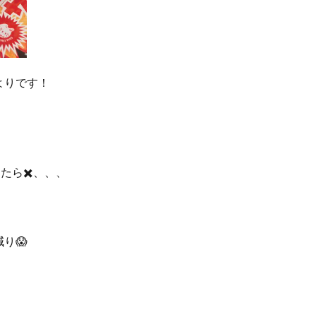
よりです！
。
たら✖️、、、
り😱