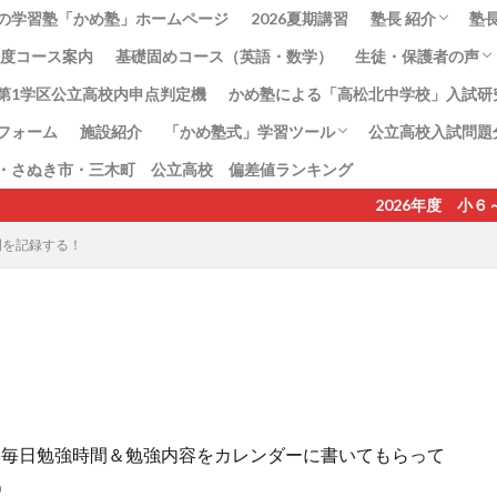
の学習塾「かめ塾」ホームページ
2026夏期講習
塾長 紹介
塾
6年度コース案内
基礎固めコース（英語・数学）
生徒・保護者の声
塾長のねがい
塾長、島千恵子
第1学区公立高校内申点判定機
かめ塾による「高松北中学校」入試研
高松北中学校合格
フォーム
施設紹介
「かめ塾式」学習ツール
公立高校入試問題
・さぬき市・三木町 公立高校 偏差値ランキング
地理教科書準拠プリント
語呂合わせプリント
かめ塾式地理記述プリント
2026年度 小６～中２
間を記録する！
、毎日勉強時間＆勉強内容をカレンダーに書いてもらって
）