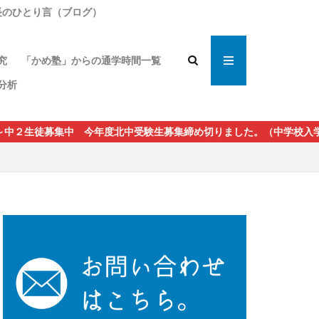
長のひとり言（ブログ）
の指導論
究
「かめ塾」からの通学時間一覧
者の声
分析
生徒募集中 今年度北中受験生募集締め切りました。（中学校入学後も