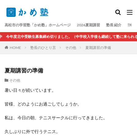
検索
高松市の学習塾「かめ塾」ホームページ
2026夏期講習
塾長 紹介
塾長
今年度北中受験生募集締め切りました。（中学校入学後も継続して塾に来られる方は
HOME
塾長のひとり言
その他
夏期講習の準備
夏期講習の準備
その他
暑い日々が続いています。
皆様、どのようにお過ごしでしょうか。
私は、今日の朝、テニスサークルに行ってきました。
久しぶりに外で行うテニス。