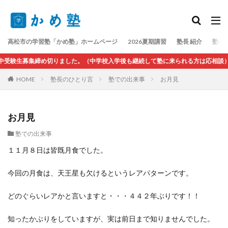
検索
高松市の学習塾「かめ塾」ホームページ
2026夏期講習
塾長 紹介
塾長
受験生募集締め切りました。（中学校入学後も継続して塾に来られる方は応相談）
HOME
塾長のひとり言
塾での出来事
お月見
お月見
塾での出来事
１１月８日は皆既月食でした。
今回の月食は、天王星も欠けるというレアパターンです。
どのぐらいレアかと言いますと・・・４４２年ぶりです！！
知ったかぶりをしていますが、実は前日まで知りませんでした。