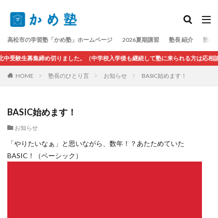
検索
高松市の学習塾「かめ塾」ホームページ
2026夏期講習
塾長 紹介
塾長
受験生募集締め切りました。（中学校入学後も継続して塾に来られる方は応相談）
HOME
塾長のひとり言
お知らせ
BASIC始めます！
BASIC始めます！
お知らせ
「やりたいなぁ」と思いながら、数年！？あたためていた
BASIC！（ベーシック）