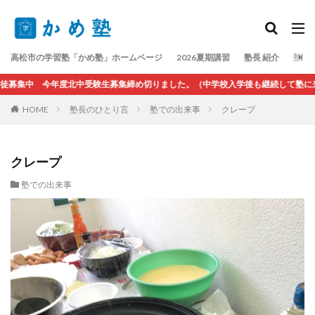
検索
高松市の学習塾「かめ塾」ホームページ
2026夏期講習
塾長 紹介
塾長
集中 今年度北中受験生募集締め切りました。（中学校入学後も継続して塾に来ら
HOME
塾長のひとり言
塾での出来事
クレープ
クレープ
塾での出来事