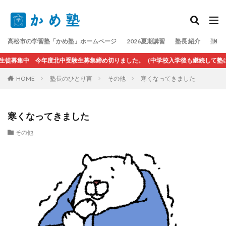
検索
高松市の学習塾「かめ塾」ホームページ
2026夏期講習
塾長 紹介
塾長
生徒募集中 今年度北中受験生募集締め切りました。（中学校入学後も継続して塾に
HOME
塾長のひとり言
その他
寒くなってきました
寒くなってきました
その他