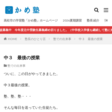
検索
高松市の学習塾「かめ塾」ホームページ
2026夏期講習
塾長 紹介
塾長
募集中 今年度北中受験生募集締め切りました。（中学校入学後も継続して塾に来
HOME
塾長のひとり言
塾での出来事
中３ 最後の授業
中３ 最後の授業
塾での出来事
ついに、この日がやってきました。
中３最後の授業。
塾、塾、塾・・・
そんな毎日を送っていた生徒たち。