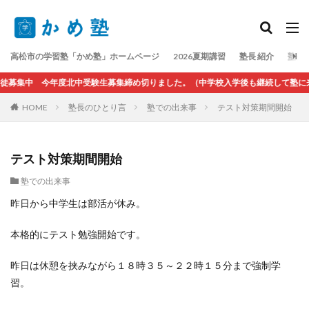
検索
高松市の学習塾「かめ塾」ホームページ
2026夏期講習
塾長 紹介
塾長
徒募集中 今年度北中受験生募集締め切りました。（中学校入学後も継続して塾に来
HOME
塾長のひとり言
塾での出来事
テスト対策期間開始
テスト対策期間開始
塾での出来事
昨日から中学生は部活が休み。
本格的にテスト勉強開始です。
昨日は休憩を挟みながら１８時３５～２２時１５分まで強制学
習。