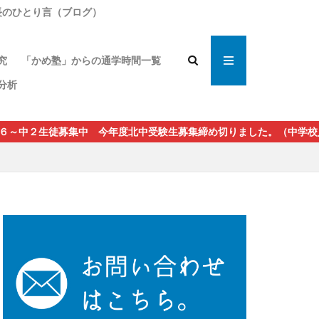
長のひとり言（ブログ）
の指導論
究
「かめ塾」からの通学時間一覧
者の声
分析
～中２生徒募集中 今年度北中受験生募集締め切りました。（中学校入学