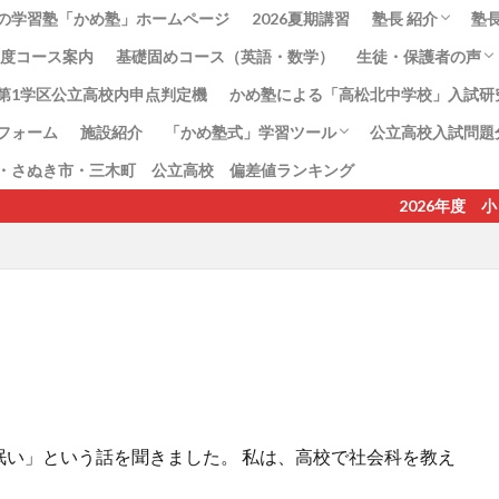
の学習塾「かめ塾」ホームページ
2026夏期講習
塾長 紹介
塾
6年度コース案内
基礎固めコース（英語・数学）
生徒・保護者の声
塾長のねがい
塾長、島千恵子
第1学区公立高校内申点判定機
かめ塾による「高松北中学校」入試研
高松北中学校合格
フォーム
施設紹介
「かめ塾式」学習ツール
公立高校入試問題
・さぬき市・三木町 公立高校 偏差値ランキング
地理教科書準拠プリント
語呂合わせプリント
かめ塾式地理記述プリント
2026年度 小６
眠い」という話を聞きました。 私は、高校で社会科を教え