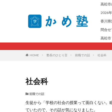
高松市
202
香川県
問合せ
高松市
HOME
塾長のひとり言
前職での話
社会科
社会科
前職での話
生徒から「学校の社会の授業って面白くない。
ていたので、その話が気になりました。